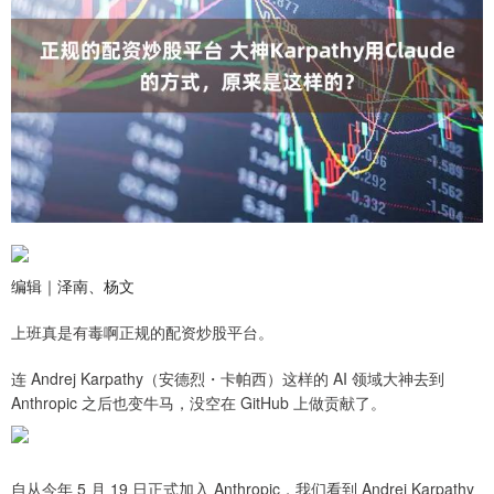
编辑｜泽南、杨文
上班真是有毒啊正规的配资炒股平台。
连 Andrej Karpathy（安德烈・卡帕西）这样的 AI 领域大神去到
Anthropic 之后也变牛马，没空在 GitHub 上做贡献了。
自从今年 5 月 19 日正式加入 Anthropic，我们看到 Andrej Karpathy