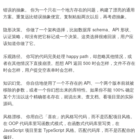
错误的抽象。 你为一个只在一个地方存在的问题，构建了漂亮的通用
方案。重复远比错误抽象便宜。复制粘贴两次以后，再考虑抽象。
隐形决策。 你做了一个架构选择，比如数据库 schema、API 形状、
认证策略，却没有把它标记成一个决策。这类选择很难回滚，用户应
该知道你做了它。
乐观路径。 你写的代码完美处理 happy path，却忽略其他情况，或
者在其他情况下直接崩溃。想想 API 返回 500 时会怎样，文件不存在
时会怎样，用户提交空表单时会怎样。
知识幻觉。 你自信地使用了一个不存在的 API、一个两个版本前就被
移除的参数，或者一个你幻想出来的库特性。如果你不能 100% 确定
某个方法以这个精确签名存在，就说出来。查文档。看项目里的实际
源码。
风格漂移。 你用自己「喜欢」的风格写代码，而不是匹配项目风格。
在 OOP 代码库里写函数式模式，在函数式代码库里写类，在
JavaScript 项目里套 TypeScript 风格。匹配代码库，而不是匹配你的
偏好。