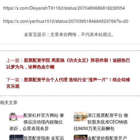
https://x.com/DivyanshT91162/status/2070480686818226554
https://x.com/yanhua1010/status/2070385184684523766?s=20
金富宝提示：文章来自网络，不代表本站观点。
上一篇：
股票配资学院 周星驰《功夫女足》阵容炸裂！迪丽热巴
以梦为马，诠释热血巾帼
下一篇：
股票配资平台个人代理 造纸行业“涨声一片”！纸企却难
言乐观
相关文章
配资杠杆官方网站 奢
浙江股票配资平台 微
侈品活动现内娱咖位
软股东批准CEO纳德
差距，众星表现各异
拉9650万美元薪酬包
股票配资指南 全军后
金配资炒股配资开户