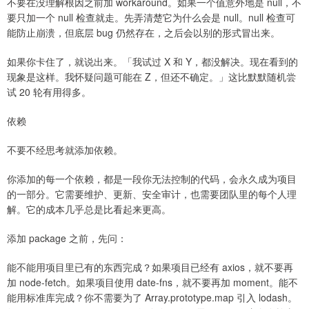
不要在没理解根因之前加 workaround。如果一个值意外地是 null，不
要只加一个 null 检查就走。先弄清楚它为什么会是 null。null 检查可
能防止崩溃，但底层 bug 仍然存在，之后会以别的形式冒出来。
如果你卡住了，就说出来。「我试过 X 和 Y，都没解决。现在看到的
现象是这样。我怀疑问题可能在 Z，但还不确定。」这比默默随机尝
试 20 轮有用得多。
依赖
不要不经思考就添加依赖。
你添加的每一个依赖，都是一段你无法控制的代码，会永久成为项目
的一部分。它需要维护、更新、安全审计，也需要团队里的每个人理
解。它的成本几乎总是比看起来更高。
添加 package 之前，先问：
能不能用项目里已有的东西完成？如果项目已经有 axios，就不要再
加 node-fetch。如果项目使用 date-fns，就不要再加 moment。能不
能用标准库完成？你不需要为了 Array.prototype.map 引入 lodash。